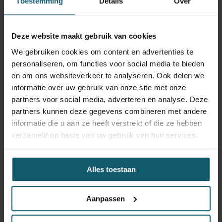
Toestemming
Details
Over
€ 1.995,- 		€ 100.000,- t/m € 149.999,-
€ 2.995,- 		€ 150.000,- en hoger
Deze website maakt gebruik van cookies
We gebruiken cookies om content en advertenties te
Commissie
Aankoopsom
personaliseren, om functies voor social media te bieden
en om ons websiteverkeer te analyseren. Ook delen we
€   125,-          € 0,- t/m € 3.499,-            
informatie over uw gebruik van onze site met onze
€   250,-          € 3.500,- t/m € 8.999,-
partners voor social media, adverteren en analyse. Deze
partners kunnen deze gegevens combineren met andere
€   350,-          € 9.000,- t/m € 12.999,-
informatie die u aan ze heeft verstrekt of die ze hebben
€   500,-          € 13.000,- t/m € 24.999,-
verzameld op basis van uw gebruik van hun services.
€   750,-          € 25.000,- t/m € 49.999,-
€   995,-          € 50.000,- t/m € 99.999,-
Alles toestaan
€ 1.995,- 		€ 100.000,- t/m € 149.999,-
Aanpassen
€ 2.995,-			€ 150.000,- en hoger