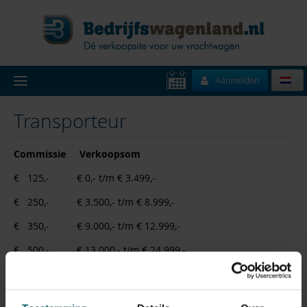
Aanmelden
Transporteur
Commissie
Verkoopsom
€   125,-          € 0,- t/m € 3.499,-           
€   250,-          € 3.500,- t/m € 8.999,-
€   350,-          € 9.000,- t/m € 12.999,-
€   500,-          € 13.000,- t/m € 24.999,-
€   750,-          € 25.000,- t/m € 49.999,-
€   995,-          € 50.000,- t/m € 99.999,-