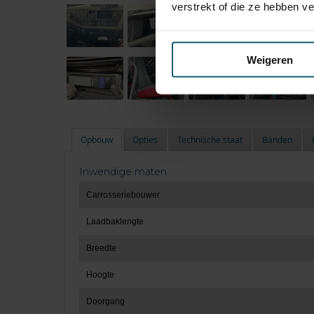
verstrekt of die ze hebben v
Weigeren
Opbouw
Opties
Technische staat
Banden
Inwendige maten
Carrosseriebouwer
Laadbaklengte
Breedte
Hoogte
Doorgang