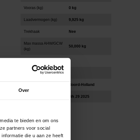
Vooras (kg)
0 kg
Laadvermogen (kg)
9,925 kg
Trekhaak
Nee
Max massa AHW/GCW
50,000 kg
(kg)
Asconfiguratie
Cabinevariant
Locatie
Noord-Holland
Over
Leverdatum
Wk 29 2025
 media te bieden en om ons
ze partners voor social
nformatie die u aan ze heeft