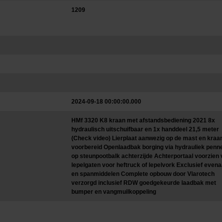
1209
2024-09-18 00:00:00.000
HMf 3320 K8 kraan met afstandsbediening 2021 8x
hydraulisch uitschuifbaar en 1x handdeel 21,5 meter
(Check video) Lierplaat aanwezig op de mast en kraan
voorbereid Openlaadbak borging via hydrauliek penn
op steunpootbalk achterzijde Achterportaal voorzien
lepelgaten voor heftruck of lepelvork Exclusief evena
en spanmiddelen Complete opbouw door Vlarotech
verzorgd inclusief RDW goedgekeurde laadbak met
bumper en vangmuilkoppeling