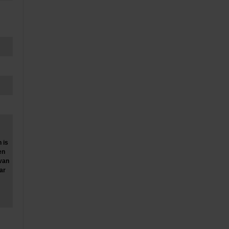
 is
en
 van
ar