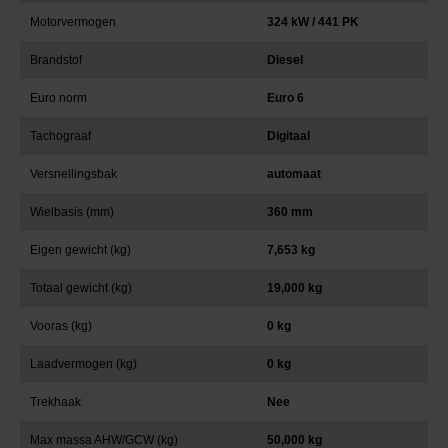
Motorvermogen
324 kW / 441 PK
Brandstof
Diesel
Euro norm
Euro 6
Tachograaf
Digitaal
Versnellingsbak
automaat
Wielbasis (mm)
360 mm
Eigen gewicht (kg)
7,653 kg
Totaal gewicht (kg)
19,000 kg
Vooras (kg)
0 kg
Laadvermogen (kg)
0 kg
Trekhaak
Nee
Max massa AHW/GCW (kg)
50,000 kg