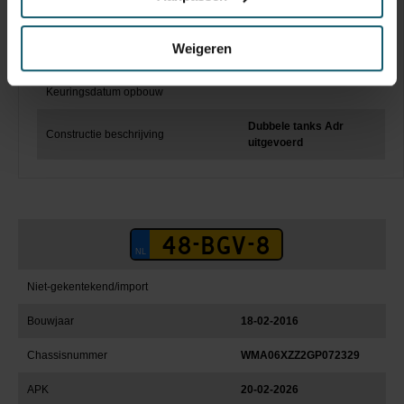
Laadklep
Weigeren
Hefvermogen
Keuringsdatum opbouw
Dubbele tanks Adr
Constructie beschrijving
uitgevoerd
Niet-gekentekend/import
Bouwjaar
18-02-2016
Chassisnummer
WMA06XZZ2GP072329
APK
20-02-2026