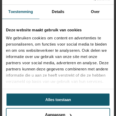
Toestemming
Details
Over
Opbouw
Opties
Technische staat
Banden
Optische staat
Schades
Deze website maakt gebruik van cookies
Inwendige maten
We gebruiken cookies om content en advertenties te
personaliseren, om functies voor social media te bieden
Carrosseriebouwer
en om ons websiteverkeer te analyseren. Ook delen we
Laadbaklengte
informatie over uw gebruik van onze site met onze
partners voor social media, adverteren en analyse. Deze
Breedte
partners kunnen deze gegevens combineren met andere
Hoogte
informatie die u aan ze heeft verstrekt of die ze hebben
verzameld op basis van uw gebruik van hun services.
Doorgang
Vloerhoogte
Alles toestaan
Toebehoren
Capaciteit
Aanpassen