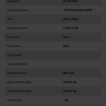
Bouwjaar
15-03-2013
Chassisnummer
YAFTL313000013626*
APK
29-11-2025
Motorvermogen
1 kW / 1 PK
Brandstof
N.v.t.
Euro norm
N.v.t.
Tachograaf
Versnellingsbak
Wielbasis (mm)
990 mm
Eigen gewicht (kg)
10,900 kg
Totaal gewicht (kg)
42,000 kg
Vooras (kg)
- kg