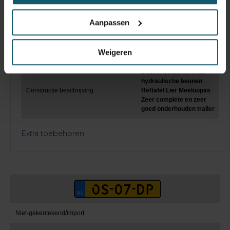
Laadklep
Aanpassen
Hefvermogen
Weigeren
Keuringsdatum opbouw
Dubbel scharnierende
hydraulische beunen
Constructie beschrijving
Heftafel Lier Meeloopas
Zeer complete en zeer
goed onderhouden trailer
Extra toebehoren
Niet-gekentekend/import