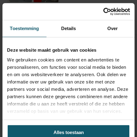
Opbouw
Opties
Technische staat
Banden
Toestemming
Details
Over
Optische staat
Schades
Inwendige maten
Deze website maakt gebruik van cookies
Carrosseriebouwer
We gebruiken cookies om content en advertenties te
Laadbaklengte
3721+9514
personaliseren, om functies voor social media te bieden
en om ons websiteverkeer te analyseren. Ook delen we
Breedte
informatie over uw gebruik van onze site met onze
Hoogte
partners voor social media, adverteren en analyse. Deze
partners kunnen deze gegevens combineren met andere
Doorgang
informatie die u aan ze heeft verstrekt of die ze hebben
verzameld op basis van uw gebruik van hun services.
Vloerhoogte
795
Toebehoren
Alles toestaan
Capaciteit