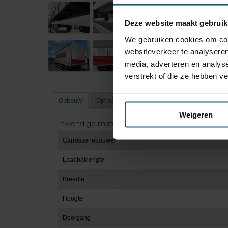
Deze website maakt gebruik
We gebruiken cookies om cont
websiteverkeer te analyseren
media, adverteren en analys
verstrekt of die ze hebben v
Opbouw
Opties
Technische staat
Banden
Weigeren
Inwendige maten
Carrosseriebouwer
Laadbaklengte
Breedte
Hoogte
Doorgang