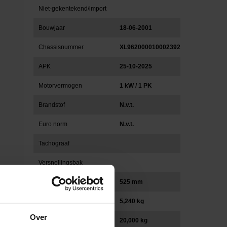
Niet-gekentekend/import
Bouwjaar
18-06-2001
Chassisnummer
XL962000010002392
APK
25-10-2025
Motorvermogen
1 kW / 1 PK
Brandstof
N.v.t.
Euro norm
N.v.t.
Tachograaf
Versnellingsbak
Wielbasis (mm)
525 mm
Eigen gewicht (kg)
5,240 kg
Over
Totaal gewicht (kg)
20,000 kg