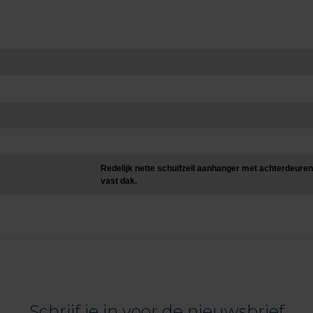
Redelijk nette schuifzeil aanhanger met achterdeuren
vast dak.
Schrijf je in voor de nieuwsbrief