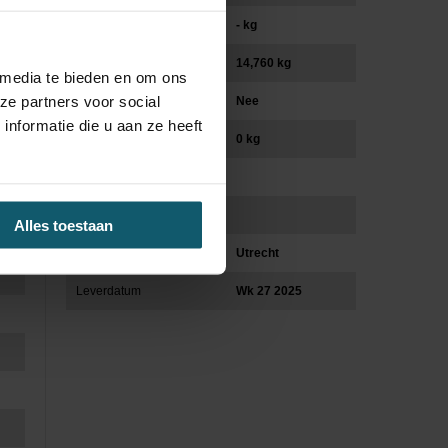
Vooras (kg)
- kg
Laadvermogen (kg)
14,760 kg
 media te bieden en om ons
ze partners voor social
Trekhaak
Nee
nformatie die u aan ze heeft
Max massa AHW/GCW (kg)
0 kg
Asconfiguratie
Cabinevariant
Alles toestaan
Locatie
Utrecht
Leverdatum
Wk 27 2025