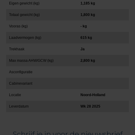
Eigen gewicht (kg)
1,185 kg
Totaal gewicht (kg)
1,800 kg
Vooras (kg)
- kg
Laadvermogen (kg)
615 kg
Trekhaak
Ja
Max massa AHW/GCW (kg)
2,800 kg
Asconfiguratie
Cabinevariant
Locatie
Noord-Holland
Leverdatum
Wk 28 2025
Schrijf je in voor de nieuwsbrief