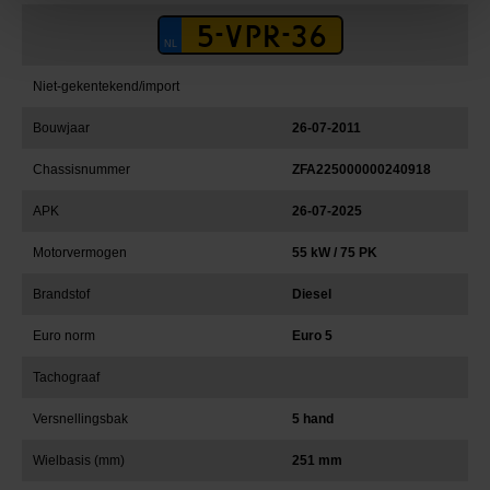
Niet-gekentekend/import
Bouwjaar
26-07-2011
Chassisnummer
ZFA225000000240918
APK
26-07-2025
Motorvermogen
55 kW / 75 PK
Brandstof
Diesel
Euro norm
Euro 5
Tachograaf
Versnellingsbak
5 hand
Wielbasis (mm)
251 mm