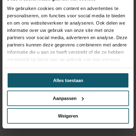
We gebruiken cookies om content en advertenties te
Doorgang
personaliseren, om functies voor social media te bieden
Vloerhoogte
en om ons websiteverkeer te analyseren. Ook delen we
informatie over uw gebruik van onze site met onze
Toebehoren
partners voor social media, adverteren en analyse. Deze
Capaciteit
partners kunnen deze gegevens combineren met andere
informatie die u aan ze heeft verstrekt of die ze hebben
Laadklep
verzameld op basis van uw gebruik van hun services.
Hefvermogen
Keuringsdatum opbouw
Alles toestaan
Groen is gespoten Tot
Constructie beschrijving
1000,- aangepaste
Aanpassen
commissie € 75,-
Extra toebehoren
Weigeren