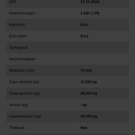
APK
12-11-2024
Motorvermogen
1 kW / 1 PK
Brandstof
N.v.t.
Euro norm
N.v.t.
Tachograaf
Versnellingsbak
Wielbasis (mm)
75 mm
Eigen gewicht (kg)
11,500 kg
Totaal gewicht (kg)
48,000 kg
Vooras (kg)
- kg
Laadvermogen (kg)
36,500 kg
Trekhaak
Nee