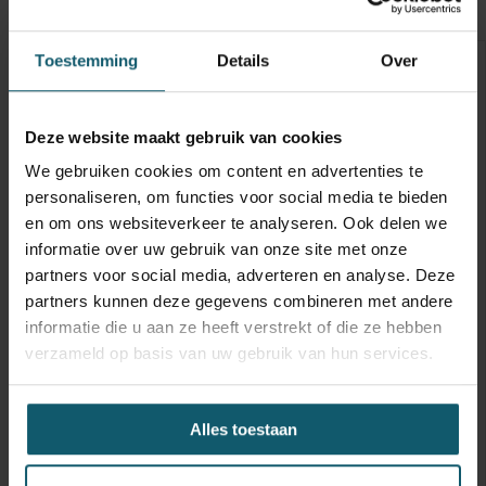
Optische staat
Schades
Toestemming
Details
Over
Inwendige maten
Carrosseriebouwer
Deze website maakt gebruik van cookies
Laadbaklengte
12830
We gebruiken cookies om content en advertenties te
Breedte
personaliseren, om functies voor social media te bieden
en om ons websiteverkeer te analyseren. Ook delen we
Hoogte
informatie over uw gebruik van onze site met onze
Doorgang
partners voor social media, adverteren en analyse. Deze
partners kunnen deze gegevens combineren met andere
Vloerhoogte
1287
informatie die u aan ze heeft verstrekt of die ze hebben
verzameld op basis van uw gebruik van hun services.
Toebehoren
Capaciteit
Alles toestaan
Laadklep
Hefvermogen