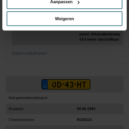
Aanpassen
Keuringsdatum opbouw
Weigeren
exclusief silo Dubbele
Uitschuiftrailer met 3
Constructie beschrijving
hydraulisch gestuurde
assen. Afstandbediening
14,5 meter uitschuifbaar
Extra toebehoren
Niet-gekentekend/import
Bouwjaar
09-06-1994
Chassisnummer
RO20114