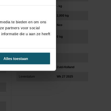
Vooras (kg)
- kg
Laadvermogen (kg)
2,900 kg
 media te bieden en om ons
Trekhaak
Nee
ze partners voor social
nformatie die u aan ze heeft
Max massa AHW/GCW
0 kg
(kg)
Asconfiguratie
Cabinevariant
Alles toestaan
Locatie
Zuid-Holland
Leverdatum
Wk 27 2025