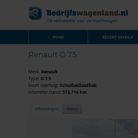
HOME
RECENT GEVEILD
Renault D 7.5
Merk:
Renault
Type:
D 7.5
Soort voertuig:
Schuifzeillaadbak
Kilometerstand:
513,716 km
Afbeeldingen
Videos