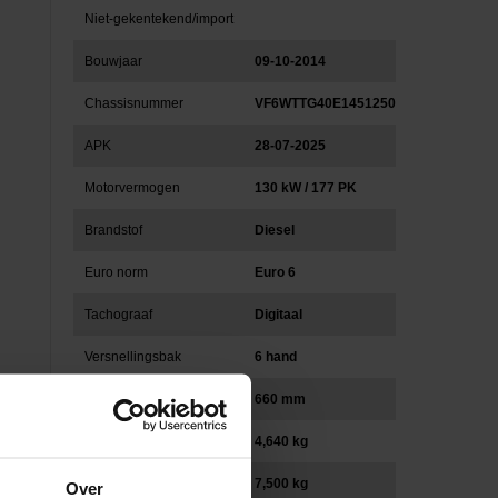
Niet-gekentekend/import
Bouwjaar
09-10-2014
Chassisnummer
VF6WTTG40E1451250
APK
28-07-2025
Motorvermogen
130 kW / 177 PK
Brandstof
Diesel
Euro norm
Euro 6
Tachograaf
Digitaal
Versnellingsbak
6 hand
Wielbasis (mm)
660 mm
Eigen gewicht (kg)
4,640 kg
Totaal gewicht (kg)
7,500 kg
Over