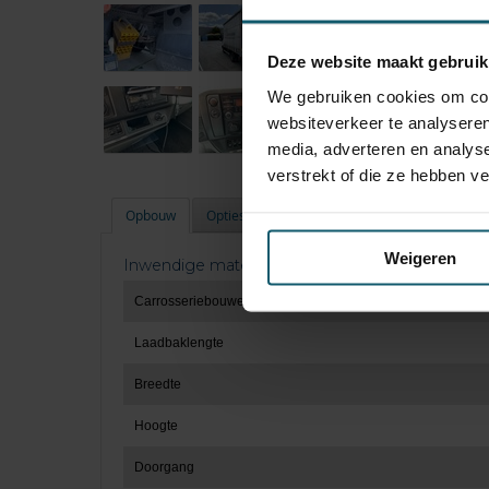
Deze website maakt gebruik
We gebruiken cookies om cont
websiteverkeer te analyseren
media, adverteren en analys
verstrekt of die ze hebben v
Opbouw
Opties
Technische staat
Banden
Weigeren
Inwendige maten
Carrosseriebouwer
Laadbaklengte
Breedte
Hoogte
Doorgang