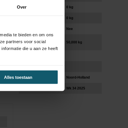
Over
Vooras (kg)
0 kg
Laadvermogen (kg)
0 kg
Trekhaak
Nee
 media te bieden en om ons
Max massa AHW/GCW
ze partners voor social
50,000 kg
(kg)
nformatie die u aan ze heeft
Asconfiguratie
Cabinevariant
Alles toestaan
Locatie
Noord-Holland
Leverdatum
Wk 34 2025