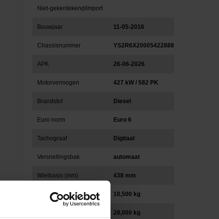
Niet-gekentekend/import
Bouwjaar
11-05-2016
Chassisnummer
YS2R6X20005422888
APK
26-06-2026
Motorvermogen
427 kW / 582 PK
Brandstof
Diesel
Euro norm
Euro 6
Tachograaf
Digitaal
Versnellingsbak
automaat
Wielbasis (mm)
438 mm
Eigen gewicht (kg)
10,500 kg
Totaal gewicht (kg)
28,000 kg