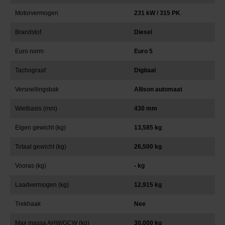
Motorvermogen
231 kW / 315 PK
Brandstof
Diesel
Euro norm
Euro 5
Tachograaf
Digitaal
Versnellingsbak
Allison automaat
Wielbasis (mm)
430 mm
Eigen gewicht (kg)
13,585 kg
Totaal gewicht (kg)
26,500 kg
Vooras (kg)
- kg
Laadvermogen (kg)
12,915 kg
Trekhaak
Nee
Max massa AHW/GCW (kg)
30,000 kg