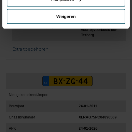
Keuringsdatum opbouw
Weigeren
Geessink TH GPM3 17H25
van 2010 TH voorbereid
Constructie beschrijving
voor bijvoorbeeld een
Terberg
Extra toebehoren
Niet-gekentekend/import
Bouwjaar
24-01-2011
Chassisnummer
XLRAG75PC0e890509
APK
24-01-2026