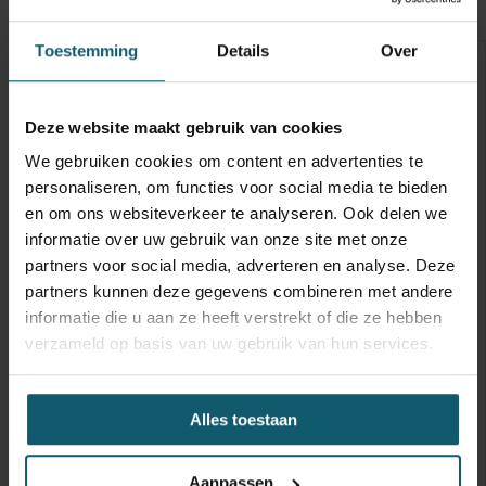
Optische staat
Schades
Toestemming
Details
Over
Inwendige maten
Carrosseriebouwer
Deze website maakt gebruik van cookies
Laadbaklengte
We gebruiken cookies om content en advertenties te
personaliseren, om functies voor social media te bieden
Breedte
en om ons websiteverkeer te analyseren. Ook delen we
Hoogte
informatie over uw gebruik van onze site met onze
partners voor social media, adverteren en analyse. Deze
Doorgang
partners kunnen deze gegevens combineren met andere
Vloerhoogte
informatie die u aan ze heeft verstrekt of die ze hebben
verzameld op basis van uw gebruik van hun services.
Toebehoren
Capaciteit
Alles toestaan
Laadklep
Hefvermogen
Aanpassen