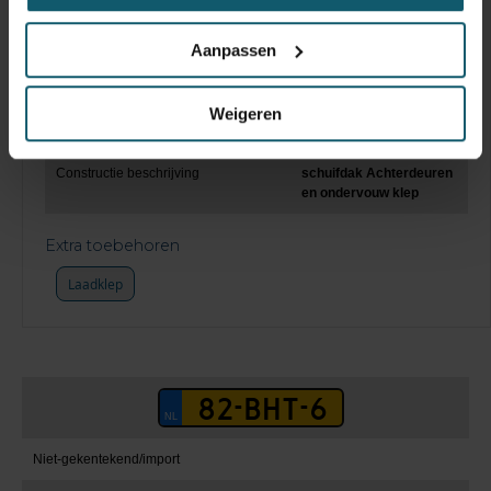
Laadklep
dhollandia ondervouw
Aanpassen
Hefvermogen
2000
Keuringsdatum opbouw
Weigeren
Schuifzeil laadbak met
Constructie beschrijving
schuifdak Achterdeuren
en ondervouw klep
Extra toebehoren
Laadklep
Niet-gekentekend/import