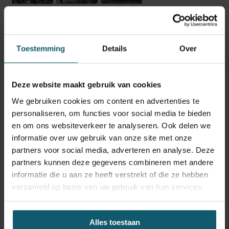
Opbouw
Opties
Technische staat
Banden
Toestemming
Details
Over
Optische staat
Schades
Inwendige maten
Deze website maakt gebruik van cookies
Carrosseriebouwer
We gebruiken cookies om content en advertenties te
Laadbaklengte
7444
personaliseren, om functies voor social media te bieden
en om ons websiteverkeer te analyseren. Ook delen we
Breedte
2394
informatie over uw gebruik van onze site met onze
Hoogte
partners voor social media, adverteren en analyse. Deze
partners kunnen deze gegevens combineren met andere
Doorgang
2629
informatie die u aan ze heeft verstrekt of die ze hebben
verzameld op basis van uw gebruik van hun services.
Vloerhoogte
Toebehoren
Alles toestaan
Capaciteit