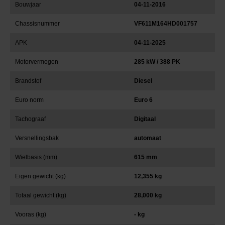
Bouwjaar
04-11-2016
Chassisnummer
VF611M164HD001757
APK
04-11-2025
Motorvermogen
285 kW / 388 PK
Brandstof
Diesel
Euro norm
Euro 6
Tachograaf
Digitaal
Versnellingsbak
automaat
Wielbasis (mm)
615 mm
Eigen gewicht (kg)
12,355 kg
Totaal gewicht (kg)
28,000 kg
Vooras (kg)
- kg