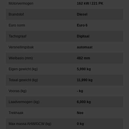
Motorvermogen
162 kW / 221 PK
Brandstof
Diesel
Euro norm
Euro 6
Tachograaf
Digitaal
Versnellingsbak
automaat
Wielbasis (mm)
482 mm
Eigen gewicht (kg)
5,990 kg
Totaal gewicht (kg)
11,990 kg
Vooras (kg)
- kg
Laadvermogen (kg)
6,000 kg
Trekhaak
Nee
Max massa AHW/GCW (kg)
0 kg