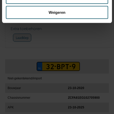
Keuringsdatum opbouw
Weigeren
Constructie beschrijving
Extra toebehoren
Laadklep
Niet-gekentekend/import
Bouwjaar
23-10-2020
Chassisnummer
ZCFA81EG102705900
APK
23-10-2025