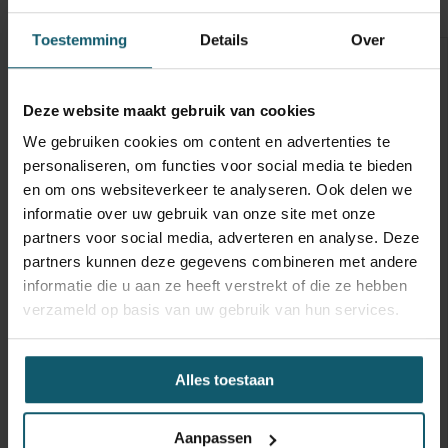
Optische staat
Schades
Toestemming
Details
Over
Inwendige maten
Carrosseriebouwer
Deze website maakt gebruik van cookies
Laadbaklengte
7248
We gebruiken cookies om content en advertenties te
personaliseren, om functies voor social media te bieden
Breedte
2432
en om ons websiteverkeer te analyseren. Ook delen we
informatie over uw gebruik van onze site met onze
Hoogte
partners voor social media, adverteren en analyse. Deze
Doorgang
2300
partners kunnen deze gegevens combineren met andere
informatie die u aan ze heeft verstrekt of die ze hebben
Vloerhoogte
verzameld op basis van uw gebruik van hun services.
Toebehoren
Capaciteit
Alles toestaan
Laadklep
dhollandia
Aanpassen
Hefvermogen
1500