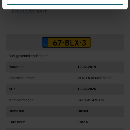
Extra toebehoren
Niet-gekentekend/import
Bouwjaar
12-02-2019
Chassisnummer
VF611A18xk0030900
APK
12-02-2026
Motorvermogen
345 kW / 470 PK
Brandstof
Diesel
Euro norm
Euro 6