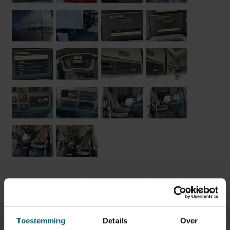
Opbouw
Opties
Technische staat
Banden
Optische staat
Schades
Toestemming
Details
Over
Inwendige maten