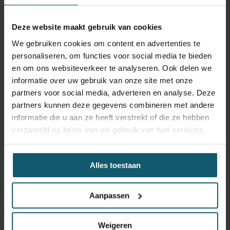
Carrosseriebouwer
Deze website maakt gebruik van cookies
Laadbaklengte
We gebruiken cookies om content en advertenties te
Breedte
personaliseren, om functies voor social media te bieden
en om ons websiteverkeer te analyseren. Ook delen we
Hoogte
informatie over uw gebruik van onze site met onze
Doorgang
partners voor social media, adverteren en analyse. Deze
partners kunnen deze gegevens combineren met andere
Vloerhoogte
informatie die u aan ze heeft verstrekt of die ze hebben
verzameld op basis van uw gebruik van hun services.
Toebehoren
Capaciteit
Alles toestaan
Laadklep
Hefvermogen
Aanpassen
Keuringsdatum opbouw
Weigeren
Constructie beschrijving
dubbele tanks