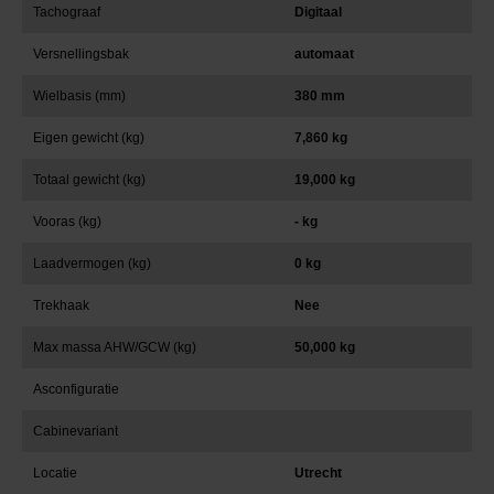
Tachograaf
Digitaal
Versnellingsbak
automaat
Wielbasis (mm)
380 mm
Eigen gewicht (kg)
7,860 kg
Totaal gewicht (kg)
19,000 kg
Vooras (kg)
- kg
Laadvermogen (kg)
0 kg
Trekhaak
Nee
Max massa AHW/GCW (kg)
50,000 kg
Asconfiguratie
Cabinevariant
Locatie
Utrecht