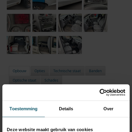
Opbouw
Opties
Technische staat
Banden
Optische staat
Schades
Inwendige maten
Carrosseriebouwer
Toestemming
Details
Over
Laadbaklengte
Breedte
Deze website maakt gebruik van cookies