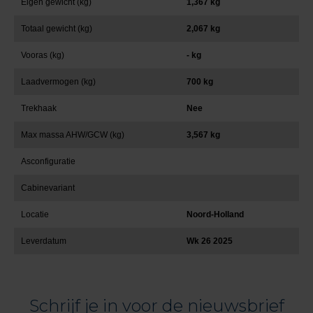
Eigen gewicht (kg)
1,367 kg
Totaal gewicht (kg)
2,067 kg
Vooras (kg)
- kg
Laadvermogen (kg)
700 kg
Trekhaak
Nee
Max massa AHW/GCW (kg)
3,567 kg
Asconfiguratie
Cabinevariant
Locatie
Noord-Holland
Leverdatum
Wk 26 2025
Schrijf je in voor de nieuwsbrief