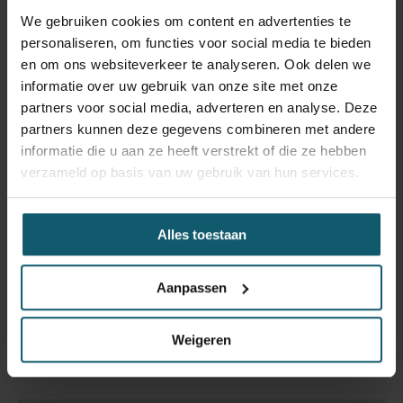
Hoogte
We gebruiken cookies om content en advertenties te
personaliseren, om functies voor social media te bieden
Doorgang
en om ons websiteverkeer te analyseren. Ook delen we
Vloerhoogte
informatie over uw gebruik van onze site met onze
partners voor social media, adverteren en analyse. Deze
Toebehoren
partners kunnen deze gegevens combineren met andere
Capaciteit
informatie die u aan ze heeft verstrekt of die ze hebben
verzameld op basis van uw gebruik van hun services.
Laadklep
Hefvermogen
Alles toestaan
Keuringsdatum opbouw
Constructie beschrijving
Marge voertuig
Aanpassen
Extra toebehoren
Weigeren