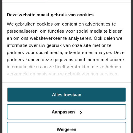
Carrosseriebouwer
Deze website maakt gebruik van cookies
Laadbaklengte
We gebruiken cookies om content en advertenties te
Breedte
personaliseren, om functies voor social media te bieden
en om ons websiteverkeer te analyseren. Ook delen we
Hoogte
informatie over uw gebruik van onze site met onze
partners voor social media, adverteren en analyse. Deze
Doorgang
partners kunnen deze gegevens combineren met andere
Vloerhoogte
informatie die u aan ze heeft verstrekt of die ze hebben
verzameld op basis van uw gebruik van hun services.
Toebehoren
Capaciteit
Alles toestaan
Laadklep
Hefvermogen
Aanpassen
Keuringsdatum opbouw
Weigeren
Dubbele tnks Zeer nette