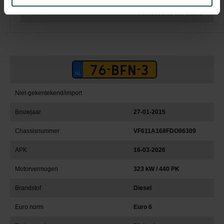
Constructie beschrijving
Renault trekker met
interessante km-stand
Niet-gekentekend/import
Bouwjaar
27-01-2015
Chassisnummer
VF611A168FDO06309
APK
16-03-2026
Motorvermogen
323 kW / 440 PK
Brandstof
Diesel
Euro norm
Euro 6