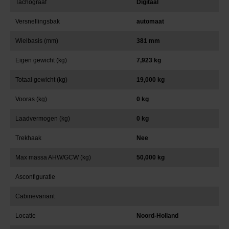
Tachograaf
Digitaal
Versnellingsbak
automaat
Wielbasis (mm)
381 mm
Eigen gewicht (kg)
7,923 kg
Totaal gewicht (kg)
19,000 kg
Vooras (kg)
0 kg
Laadvermogen (kg)
0 kg
Trekhaak
Nee
Max massa AHW/GCW (kg)
50,000 kg
Asconfiguratie
Cabinevariant
Locatie
Noord-Holland