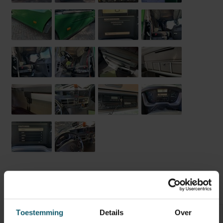
Opbouw
Opties
Technische staat
Banden
Optische staat
Schades
Toestemming
Details
Over
Inwendige maten