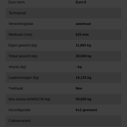
Euro norm
Euro 6
Tachograaf
Versnellingsbak
automaat
Wielbasis (mm)
625 mm
Eigen gewicht (kg)
11,865 kg
Totaal gewicht (kg)
28,000 kg
Vooras (kg)
- kg
Laadvermogen (kg)
16,135 kg
Trekhaak
Nee
Max massa AHW/GCW (kg)
50,000 kg
Asconfiguratie
6x2 gestuurd
Cabinevariant