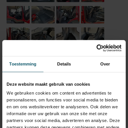
Toestemming
Details
Over
Opbouw
Opties
Technische staat
Banden
Deze website maakt gebruik van cookies
Optische staat
Schades
We gebruiken cookies om content en advertenties te
personaliseren, om functies voor social media te bieden
Inwendige maten
en om ons websiteverkeer te analyseren. Ook delen we
informatie over uw gebruik van onze site met onze
Carrosseriebouwer
partners voor social media, adverteren en analyse. Deze
Laadbaklengte
partners kunnen deze gegevens combineren met andere