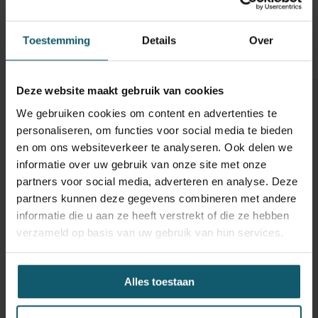
Toestemming
Details
Over
Opbouw
Opties
Technische staat
Banden
Optische staat
Schades
Deze website maakt gebruik van cookies
Inwendige maten
We gebruiken cookies om content en advertenties te
Carrosseriebouwer
personaliseren, om functies voor social media te bieden
en om ons websiteverkeer te analyseren. Ook delen we
Laadbaklengte
informatie over uw gebruik van onze site met onze
Breedte
partners voor social media, adverteren en analyse. Deze
partners kunnen deze gegevens combineren met andere
Hoogte
informatie die u aan ze heeft verstrekt of die ze hebben
verzameld op basis van uw gebruik van hun services.
Doorgang
Vloerhoogte
Alles toestaan
Toebehoren
Capaciteit