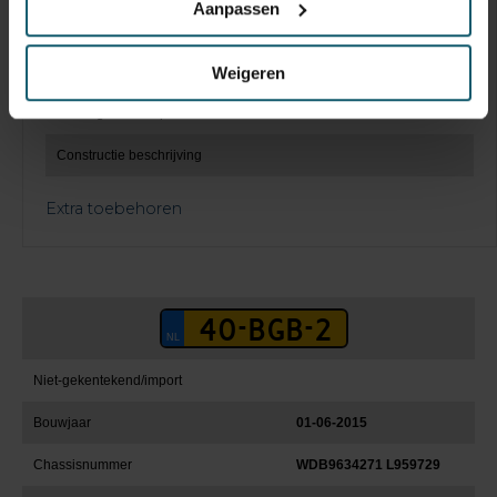
Aanpassen
Laadklep
Hefvermogen
Weigeren
Keuringsdatum opbouw
Constructie beschrijving
Extra toebehoren
Niet-gekentekend/import
Bouwjaar
01-06-2015
Chassisnummer
WDB9634271 L959729