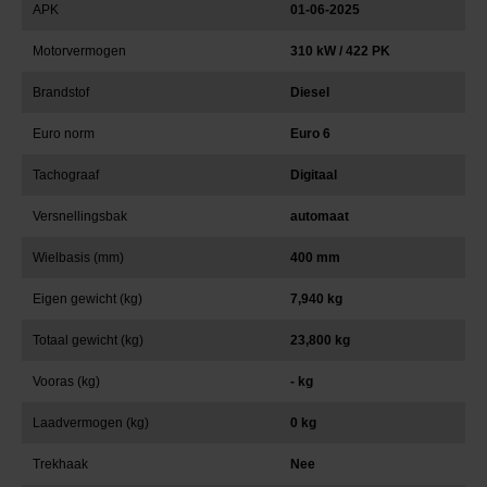
APK
01-06-2025
Motorvermogen
310 kW / 422 PK
Brandstof
Diesel
Euro norm
Euro 6
Tachograaf
Digitaal
Versnellingsbak
automaat
Wielbasis (mm)
400 mm
Eigen gewicht (kg)
7,940 kg
Totaal gewicht (kg)
23,800 kg
Vooras (kg)
- kg
Laadvermogen (kg)
0 kg
Trekhaak
Nee