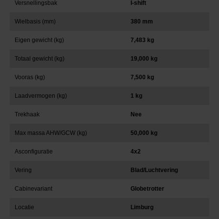
Versnellingsbak
I-shift
Wielbasis (mm)
380 mm
Eigen gewicht (kg)
7,483 kg
Totaal gewicht (kg)
19,000 kg
Vooras (kg)
7,500 kg
Laadvermogen (kg)
1 kg
Trekhaak
Nee
Max massa AHW/GCW (kg)
50,000 kg
Asconfiguratie
4x2
Vering
Blad/Luchtvering
Cabinevariant
Globetrotter
Locatie
Limburg