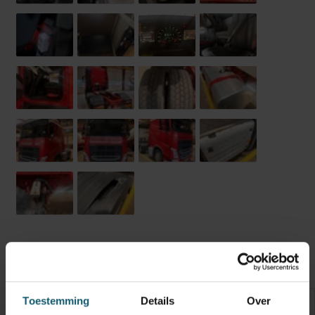
Opbouw
Opties
Technische staat
Banden
Optische staat
Schades
Toestemming
Details
Over
Inwendige maten