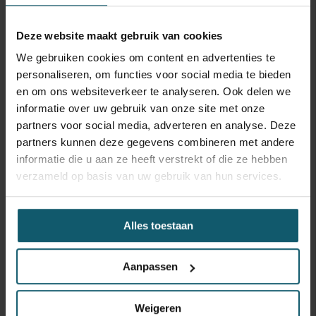
Carrosseriebouwer
Deze website maakt gebruik van cookies
Laadbaklengte
We gebruiken cookies om content en advertenties te
Breedte
personaliseren, om functies voor social media te bieden
en om ons websiteverkeer te analyseren. Ook delen we
Hoogte
informatie over uw gebruik van onze site met onze
partners voor social media, adverteren en analyse. Deze
Doorgang
partners kunnen deze gegevens combineren met andere
Vloerhoogte
informatie die u aan ze heeft verstrekt of die ze hebben
verzameld op basis van uw gebruik van hun services.
Toebehoren
Capaciteit
Alles toestaan
Laadklep
Hefvermogen
Aanpassen
Keuringsdatum opbouw
Weigeren
Constructie beschrijving