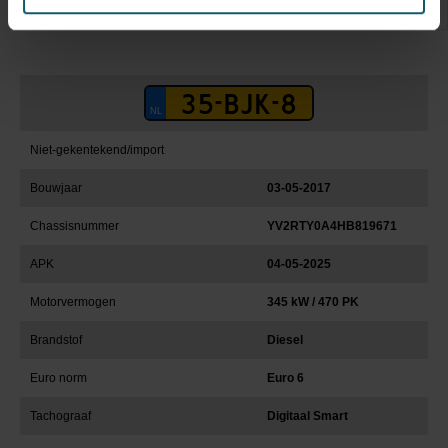
Niet-gekentekend/import
Bouwjaar
03-05-2017
Chassisnummer
YV2RTY0A4HB819671
APK
04-05-2025
Motorvermogen
345 kW / 470 PK
Brandstof
Diesel
Euro norm
Euro 6
Tachograaf
Digitaal Smart