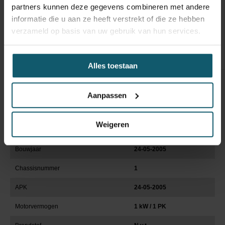
partners kunnen deze gegevens combineren met andere
Keuringsdatum opbouw
informatie die u aan ze heeft verstrekt of die ze hebben
verzameld op basis van uw gebruik van hun services.
Marge voertuig
Constructie beschrijving
Aangepaste commissie
tot 1000,- bedraagt 75,-
Alles toestaan
Aanpassen
Weigeren
Niet-gekentekend/import
Bouwjaar
24-05-2005
Chassisnummer
1
APK
24-05-2005
Motorvermogen
1 kW / 1 PK