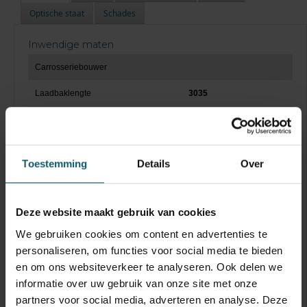
Optische staat
Schades
Inwendige maten
Carrosseriebouwer
Laadbaklengte
3035
Breedte
1496
Hoogte
Toestemming
Details
Over
Doorgang
Vloerhoogte
Deze website maakt gebruik van cookies
Toebehoren
We gebruiken cookies om content en advertenties te
Capaciteit
personaliseren, om functies voor social media te bieden
en om ons websiteverkeer te analyseren. Ook delen we
Laadklep
informatie over uw gebruik van onze site met onze
Hefvermogen
partners voor social media, adverteren en analyse. Deze