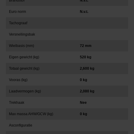
Brandstof
N.v.t.
Euro norm
N.v.t.
Tachograaf
Versnellingsbak
Wielbasis (mm)
72 mm
Eigen gewicht (kg)
520 kg
Totaal gewicht (kg)
2,600 kg
Vooras (kg)
0 kg
Laadvermogen (kg)
2,080 kg
Trekhaak
Nee
Max massa AHW/GCW (kg)
0 kg
Asconfiguratie