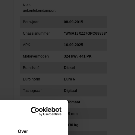
Niet-
gekentekend/import
Bouwjaar
08-09-2015
Chassisnummer
*WMA13XZZ7GPO68838*
APK
16-09-2025
Motorvermogen
324 kW / 441 PK
Brandstof
Diesel
Euro norm
Euro 6
Tachograaf
Digitaal
Versnellingsbak
automaat
Wielbasis (mm)
360 mm
Eigen gewicht (kg)
7,830 kg
Over