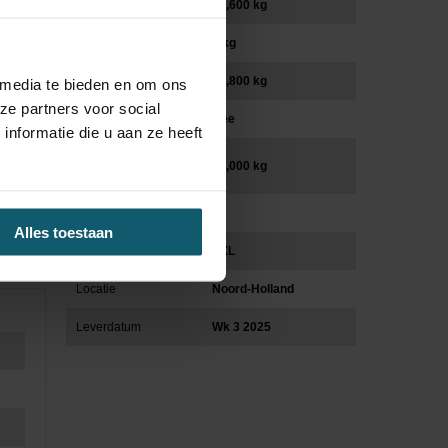
Totaal gewicht (kg)
18,600 kg
Vooras (kg)
0 kg
Laadvermogen (kg)
10,800 kg
 media te bieden en om ons
ze partners voor social
Trekhaak
Nee
nformatie die u aan ze heeft
Max massa AHW/GCW
50,000 kg
(kg)
Asconfiguratie
Alles toestaan
Cabinevariant
XXL
Locatie
Noord-Holland
Leverdatum
Wk 3 2025