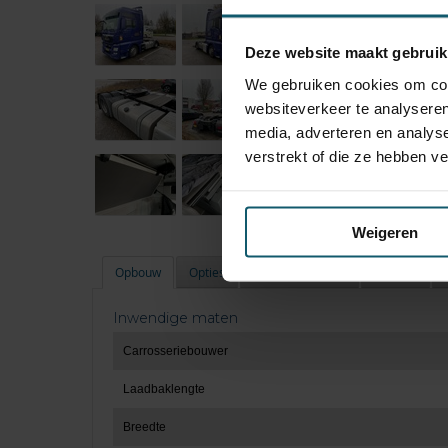
Deze website maakt gebruik
We gebruiken cookies om cont
websiteverkeer te analyseren
media, adverteren en analys
verstrekt of die ze hebben v
Weigeren
Opbouw
Opties
Technische staat
Banden
Inwendige maten
Carrosseriebouwer
Laadbaklengte
Breedte